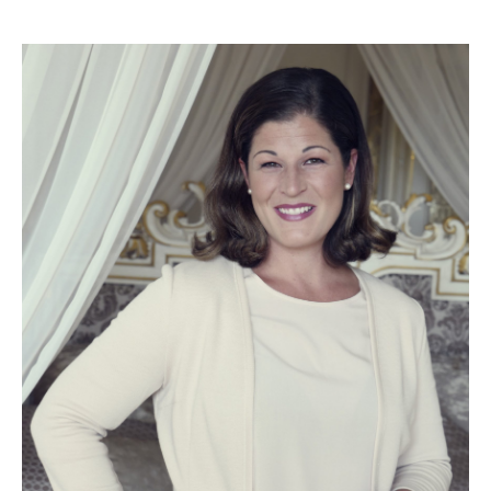
Linda ist zentraler Ruhepol und Gründerin von Perfekte
Hochzeit. Sie sorgt voller Kreativität für Ihre Hochzeit
mit Charakter und schafft eine stimmungsvolle
authentische Atmosphäre, in der sich Brautpaar und
Gäste rundum wohl fühlen. Ihre Erfahrungen aus dem
Eventmanagement und der Floristik verbindet Linda
leidenschaftlich und professionell für Ihren großen
Tag. Ihr Faible für Länder, Sprachen und Kulturen
bringt besonderen Flair in Hochzeiten.